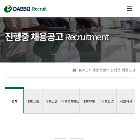
네
비
게
이
진행중 채용공고
Recruitment
션
끄
기/
켜
기
HOME > 채용정보 > 진행중 채용공고
전체
대보그룹
대보건설
대보정보통신
대보유통
대보실업
서원레저