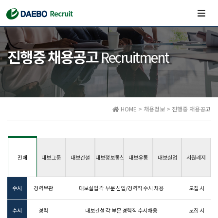
네
비
게
이
진행중 채용공고
Recruitment
션
끄
기/
켜
기
HOME > 채용정보 > 진행중 채용공고
전체
대보그룹
대보건설
대보정보통신
대보유통
대보실업
서원레저
수시
경력무관
대보실업 각 부문 신입/경력직 수시 채용
모집 시
수시
경력
대보건설 각 부문 경력직 수시채용
모집 시